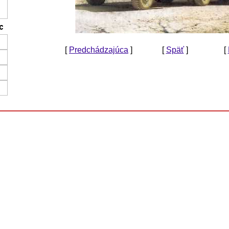
[
Predchádzajúca
]
[
Späť
]
[