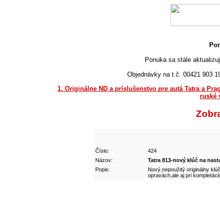
Pon
Ponuka sa stále aktualizuj
Objednávky na t.č. 00421 903 
1. Originálne ND a príslušenstvo pre autá Tatra a Pra
ruské 
Zobr
Číslo:
424
Názov:
Tatra 813-nový klúč na nast
Popis:
Nový,nepoužitý originálny klú
opravách,ale aj pri kompletáci